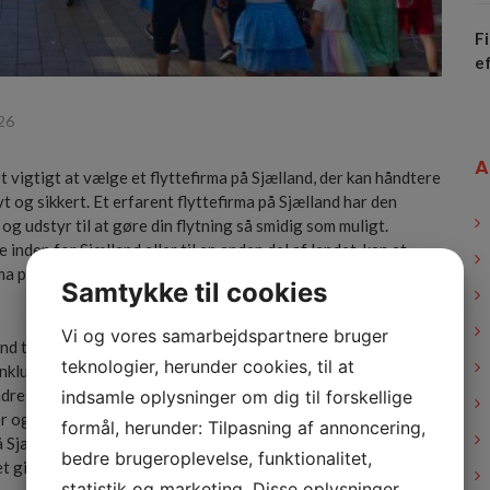
Fi
ef
26
A
det vigtigt at vælge et flyttefirma på Sjælland, der kan håndtere
t og sikkert. Et erfarent flyttefirma på Sjælland har den
g udstyr til at gøre din flytning så smidig som muligt.
 inden for Sjælland eller til en anden del af landet, kan et
ma på Sjælland tilbyde skræddersyede løsninger, der passer til
Samtykke til cookies
Vi og vores samarbejdspartnere bruger
and tilbyder ofte både private og erhvervskunder omfattende
teknologier, herunder cookies, til at
inkludere alt fra pakning af dine ejendele til transport og
dresse. Når du vælger et flyttefirma på Sjælland, kan du være
indsamle oplysninger om dig til forskellige
ler og værdigenstande bliver behandlet med omhu og respekt.
formål, herunder: Tilpasning af annoncering,
 Sjælland har også forsikringer, der dækker eventuelle skader
bedre brugeroplevelse, funktionalitet,
et giver dig ekstra tryghed.
statistik og marketing. Disse oplysninger