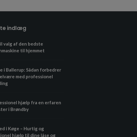
te indlæg
il valg af den bedste
nmaskine til hjemmet
 i Ballerup: Sådan forbedrer
velvære med professionel
ling
essionel hjælp fra en erfaren
ter i Brøndby
d i Køge – Hurtig og
ionel hjælp til dine låse og