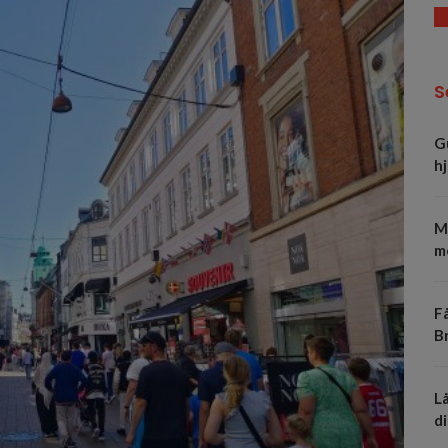
S
G
h
M
m
Få
B
Lå
d