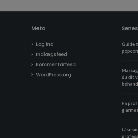
Meta
Senes
Log ind
Guide t
popcor
Indlægsfeed
Kommentarfeed
Massage
WordPress.org
du dit 
behand
Få prof
glarmes
Låsesme
profess