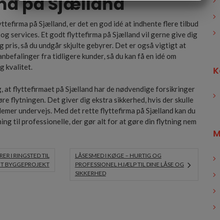
rma på Sjælland
MARKETING
STATISTIK
yttefirma på Sjælland, er det en god idé at indhente flere tilbud
g services. Et godt flyttefirma på Sjælland vil gerne give dig
 pris, så du undgår skjulte gebyrer. Det er også vigtigt at
nbefalinger fra tidligere kunder, så du kan få en idé om
g kvalitet.
K
g, at flyttefirmaet på Sjælland har de nødvendige forsikringer
føre flytningen. Det giver dig ekstra sikkerhed, hvis der skulle
emer undervejs. Med det rette flyttefirma på Sjælland kan du
ing til professionelle, der gør alt for at gøre din flytning nem
M
ER I RINGSTED TIL
LÅSESMED I KØGE – HURTIG OG
IT BYGGEPROJEKT
PROFESSIONEL HJÆLP TIL DINE LÅSE OG
SIKKERHED