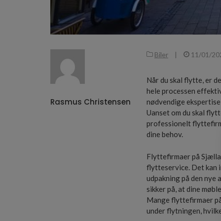
Biler
|
11/01/20
Når du skal flytte, er 
hele processen effektiv
Rasmus Christensen
nødvendige ekspertise o
Uanset om du skal flytte
professionelt flyttefir
dine behov.
Flyttefirmaer på Sjæll
flytteservice. Det kan 
udpakning på den nye a
sikker på, at dine møb
Mange flyttefirmaer på
under flytningen, hvilk