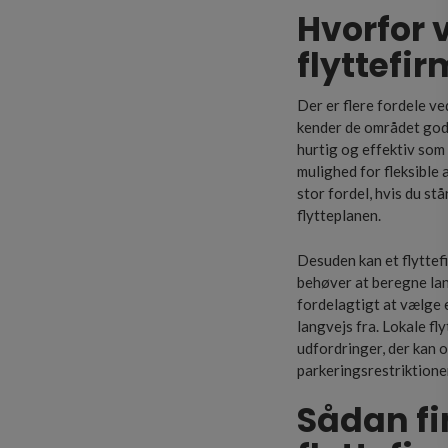
Hvorfor 
flyttefi
Der er flere fordele ve
kender de området godt
hurtig og effektiv som
mulighed for fleksible 
stor fordel, hvis du st
flytteplanen.
Desuden kan et flyttefi
behøver at beregne la
fordelagtigt at vælge e
langvejs fra. Lokale fl
udfordringer, der kan o
parkeringsrestriktione
Sådan fi