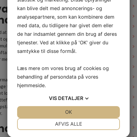
vælge et lokalt
kan blive delt med annoncerings- og
rma på Sjælland?
analysepartnere, som kan kombinere dem
med data, du tidligere har givet dem eller
d at vælge et lokalt flyttefirma på Sjælland. For det første
de har indsamlet gennem din brug af deres
 og kan planlægge ruten optimalt, så din flytning bliver så
tjenester. Ved at klikke på 'OK' giver du
 muligt. Et
flyttefirma på Sjælland
har også ofte bedre
samtykke til disse formål.
aftaler og hurtig respons, da de er tæt på dig. Det kan være en
år med en kort tidsfrist eller uforudsete ændringer i
Læs mere om vores brug af cookies og
behandling af persondata på vores
rma på Sjælland tilbyde konkurrencedygtige priser, da de ikke
hjemmeside.
nge transporttider. Dette gør det ofte mere økonomisk
t lokalt flyttefirma på Sjælland frem for et firma, der kommer
VIS
DETALJER
yttefirmaer har desuden ofte stor erfaring med de specifikke
pstå i området, såsom smalle veje eller
JA
NEJ
OK
JA
NEJ
r.
NØDVENDIGE
PRÆFERENCER
AFVIS ALLE
nder du det rette
JA
NEJ
JA
NEJ