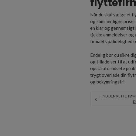
flyttefi
Når du skal vælge et fl
og sammenligne priser o
en klar og gennemsigtig
tjekke anmeldelser og a
firmaets pålidelighed o
Endelig bør du sikre di
og tilladelser til at ud
opstå uforudsete probl
trygt overlade din flytn
og bekymringsfri.
FIND DEN RETTE TØMR
D